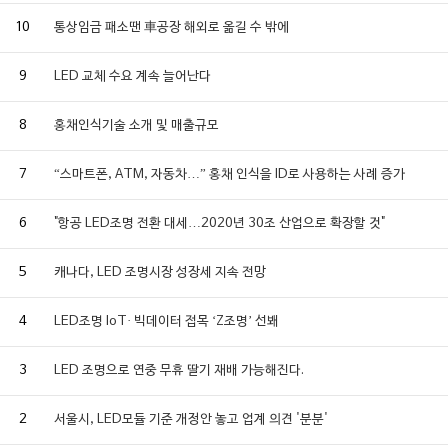
10
통상임금 패소땐 車공장 해외로 옮길 수 밖에
9
LED 교체 수요 계속 늘어난다
8
홍채인식기술 소개 및 매출규모
7
“스마트폰, ATM, 자동차…” 홍채 인식을 ID로 사용하는 사례 증가
6
"항공 LED조명 전환 대세…2020년 30조 산업으로 확장할 것"
5
캐나다, LED 조명시장 성장세 지속 전망
4
LED조명 IoT· 빅데이터 접목 ‘Z조명’ 선봬
3
LED 조명으로 연중 무휴 딸기 재배 가능해진다.
2
서울시, LED모듈 기준 개정안 놓고 업계 의견 '분분'