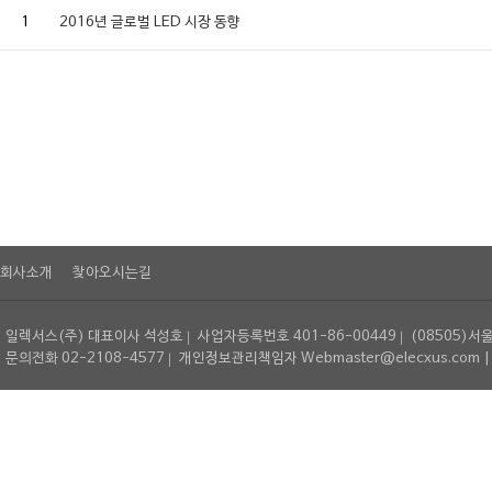
1
2016년 글로벌 LED 시장 동향
회사소개
찾아오시는길
일렉서스(주) 대표이사 석성호
사업자등록번호 401-86-00449
(08505)서
문의전화 02-2108-4577
개인정보관리책임자 Webmaster@elecxus.com | Copyrig