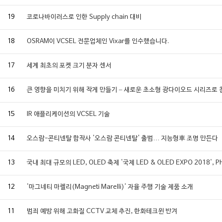
19
코로나바이러스로 인한 Supply chain 대비
18
OSRAM이 VCSEL 전문업체인 Vixar를 인수했습니다.
17
세계 최초의 포켓 크기 분자 센서
16
큰 영향을 미치기 위해 작게 만들기 – 새로운 초소형 광다이오드 시리즈로
15
IR 애플리케이션의 VCSEL 기술
14
오스람-콘티넨탈 합작사 '오스람 콘티넨탈' 출범… 지능형車 조명 만든다
13
국내 최대 규모의 LED, OLED 축제 '국제 LED & OLED EXPO 2018
12
'마그네티 마렐리(Magneti Marelli)' 자율 주행 기술 제품 소개
11
범죄 예방 위해 고화질 CCTV 교체 추진, 한화테크윈 반겨