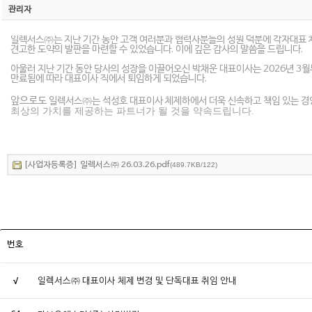
관리자
일렉서스㈜는 지난 기간 동안 고객 여러분과 협력사분들의 성원 덕분에 각자대표
견고한 도약의 발판을 마련할 수 있었습니다
.
이에 깊은 감사의 말씀을 드립니다
.
아울러 지난 기간 동안 당사의 성장을 이끌어오신 박채운 대표이사는
2026
년
3
월
만료됨에 따라 대표이사 직에서 퇴임하게 되었습니다
.
앞으로도
일렉서스㈜는 석성호 대표이사 체제하에서 더욱 신속하고 책임 있는 경
최상의 가치를 제공하는 파트너가 될 것을 약속드립니다
.
[사업자등록증] 일렉서스㈜ 26.03.26.pdf
(489.7KB/122)
번호
√
일렉서스㈜ 대표이사 체제 변경 및 단독대표 취임 안내