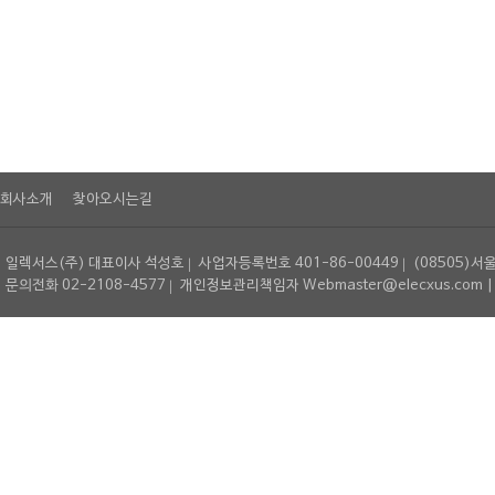
회사소개
찾아오시는길
일렉서스(주) 대표이사 석성호
사업자등록번호 401-86-00449
(08505)서
문의전화 02-2108-4577
개인정보관리책임자 Webmaster@elecxus.com | Copyrig