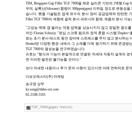
TIM, Bergquist Gap Filler TGF 7000을 채운 실리콘 기반
우며, 실록산(Siloxane) 함량이 300ppm(ppm) 이하일 정도
습니다. 헨켈 기술팀은 업계 유수의 분사 장비 공급업체와 탄탄한 기술 
Filler TGF 7000의 제형에 걸쳐 분사 파트너와 함께, 제품의 분
"고성능 액체 갭 필러는 작동 압력을 상승시키지 않고 정밀한 용도를 보
저인 Florian Schüz는 "편심 스크류 펌프와 정적 혼합 시스템 D
료는 초기 분사 테스트 동안 장비에 스트레스를 주지 않고 분사하는 데
Henkel은 다양한 환경 내에서 그 소재를 더욱 평가하기 위해 존경받는 산업
TGF 7000의 열성능을 연구하였습니다.
슈흐는 "형식과 기능이 본질적으로 연결된 차세대 자동차 설계의 경우 
면 이러한 발전은 불가능할 것이다."
보다 자세한 내용이나
추가 문의 사항이 있으시면 아래 연락처로 문
다보오에스티(주) 마케팅
송규영 상무
ky.song@dabo-ost.com
02-2108-5101
TGF_7000.jpg
(61.7KB/101)