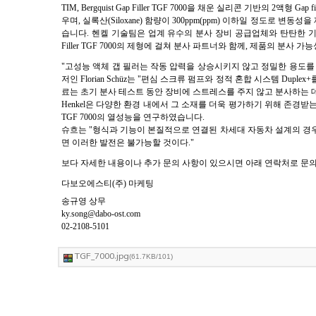
TIM, Bergquist Gap Filler TGF 7000을 채운 실리콘 기반
우며, 실록산(Siloxane) 함량이 300ppm(ppm) 이하일 정도
습니다. 헨켈 기술팀은 업계 유수의 분사 장비 공급업체와 탄탄한 기술 
Filler TGF 7000의 제형에 걸쳐 분사 파트너와 함께, 제품의 분
"고성능 액체 갭 필러는 작동 압력을 상승시키지 않고 정밀한 용도를 보
저인 Florian Schüz는 "편심 스크류 펌프와 정적 혼합 시스템 D
료는 초기 분사 테스트 동안 장비에 스트레스를 주지 않고 분사하는 데
Henkel은 다양한 환경 내에서 그 소재를 더욱 평가하기 위해 존경받는 산업
TGF 7000의 열성능을 연구하였습니다.
슈흐는 "형식과 기능이 본질적으로 연결된 차세대 자동차 설계의 경우 
면 이러한 발전은 불가능할 것이다."
보다 자세한 내용이나
추가 문의 사항이 있으시면 아래 연락처로 문
다보오에스티(주) 마케팅
송규영 상무
ky.song@dabo-ost.com
02-2108-5101
TGF_7000.jpg
(61.7KB/101)