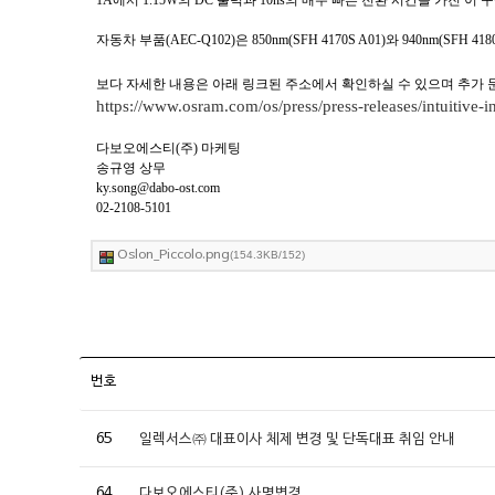
1A에서 1.15W의 DC 출력과 10ns의 매우 빠른 전환 시간을 가
자동차 부품(AEC-Q102)은 850nm(SFH 4170S A01)와 940nm(SFH
보다 자세한 내용은 아래 링크된 주소에서 확인하실 수 있으며 추가
https://www.osram.com/os/press/press-releases/intuitive-i
다보오에스티(주) 마케팅
송규영 상무
ky.song@dabo-ost.com
02-2108-5101
Oslon_Piccolo.png
(154.3KB/152)
번호
65
일렉서스㈜ 대표이사 체제 변경 및 단독대표 취임 안내
64
다보오에스티(주) 사명변경