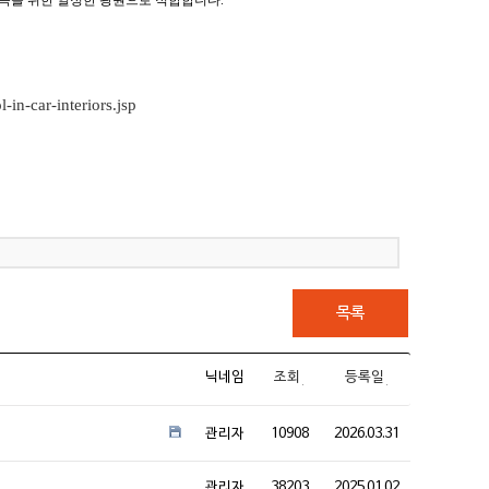
 획득을 위한 일정한 광원으로 적합합니다.
-in-car-interiors.jsp
목록
닉네임
조회
등록일
관리자
10908
2026.03.31
관리자
38203
2025.01.02