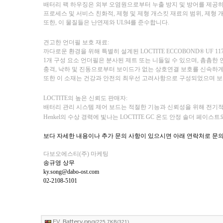
배터리 팩 하우징은 외부 오염원으로부터 누출 방지 및 방어를 제공
프로세스 및 서비스 친화적, 제형 및 제형 개스킷 재료의 범위, 제형 
또한, 이 물질들은 난연제와 UL94를 준수합니다.
견고한 언더필 보호 재료:
까다로운 환경을 위해 특별히 설계된 LOCTITE ECCOBOND® UF
1개 구성 요소 언더필은 분사된 제트 또는 니들일 수 있으며, 촘촘한
충격, 낙하 및 진동으로부터 보이드가 없는 상호연결 보호를 신속하게
또한 이 소재는 건강과 안전의 최우선 고려사항으로 구성되었으며 보고 
LOCTITE의 높은 신뢰도 판매자:
배터리 관리 시스템 제어 보드는 적절한 기능과 신뢰성을 위해 전기
Henkel의 수상 경력에 빛나는 LOCTITE GC 온도 안정 솔더 
보다 자세한 내용이나
추가 문의 사항이 있으시면 아래 연락처로 문
다보오에스티(주) 마케팅
송규영 상무
ky.song@dabo-ost.com
02-2108-5101
EV_Battery.png
(225.7KB/321)