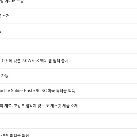
센싱 이미터 모듈
루션 소개
법
 요건에 맞춘 7.0W/mK 액체 갭 필러 출시
어 가능
te Solder Paste 90iSC 미국 특허를 획득
 관리 재료, 고강도 접착제 및 보호 개스킷 제품 소개
 e-모빌리티를 촉진