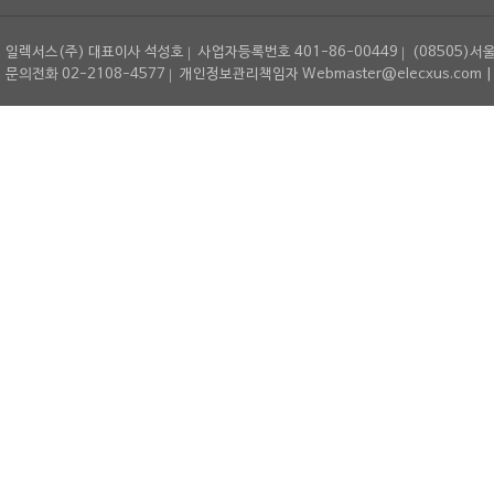
일렉서스(주) 대표이사 석성호
사업자등록번호 401-86-00449
(08505)서
문의전화 02-2108-4577
개인정보관리책임자 Webmaster@elecxus.com | Copyrig