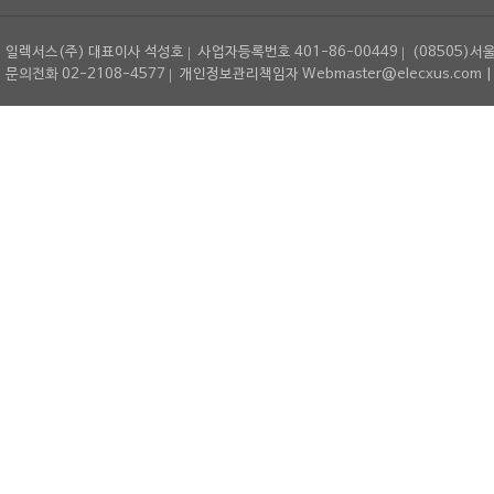
일렉서스(주) 대표이사 석성호
사업자등록번호 401-86-00449
(08505)서
문의전화 02-2108-4577
개인정보관리책임자 Webmaster@elecxus.com | Copyrig