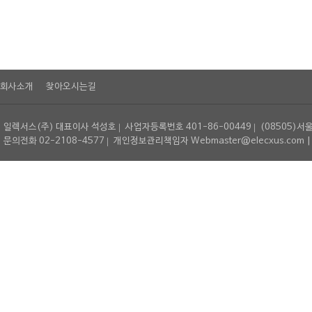
회사소개
찾아오시는길
일렉서스(주) 대표이사 석성호
사업자등록번호 401-86-00449
(08505)서
문의전화 02-2108-4577
개인정보관리책임자 Webmaster@elecxus.com | Copyrig