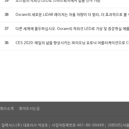
39
오스람의 적외선 LED로 스마트워치에서 얼굴 인식 가능
38
Osram의 새로운 LiDAR 레이저는 자율 차량이 더 멀리, 더 효과적으로 볼 
37
다른 세계에 몰두하십시오. Osram의 적외선 LED로 가상 및 증강현실 애
36
CES 2020: 매일의 삶을 향상시키는 파이오닝 포토닉 어플리케이션으로 
회사소개
찾아오시는길
일렉서스(주) 대표이사 석성호
사업자등록번호 401-86-00449
(08505)서