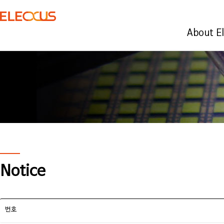
About E
Notice
번호