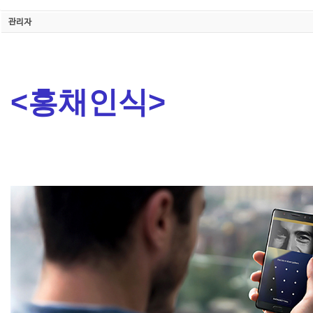
관리자
<홍채인식>