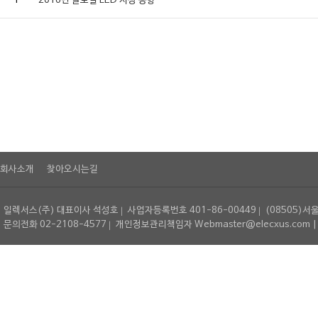
1
2016년 글로벌 LED 시장 동향
회사소개
찾아오시는길
일렉서스(주) 대표이사 석성호
사업자등록번호 401-86-00449
(08505)서
문의전화 02-2108-4577
개인정보관리책임자 Webmaster@elecxus.com | Copyrig