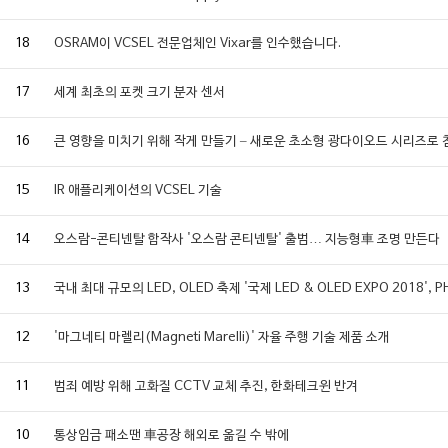
18
OSRAM이 VCSEL 전문업체인 Vixar를 인수했습니다.
17
세계 최초의 포켓 크기 분자 센서
16
큰 영향을 미치기 위해 작게 만들기 – 새로운 초소형 광다이오드 시리즈로
15
IR 애플리케이션의 VCSEL 기술
14
오스람-콘티넨탈 합작사 '오스람 콘티넨탈' 출범… 지능형車 조명 만든다
13
국내 최대 규모의 LED, OLED 축제 '국제 LED & OLED EXPO 2018
12
'마그네티 마렐리(Magneti Marelli)' 자율 주행 기술 제품 소개
11
범죄 예방 위해 고화질 CCTV 교체 추진, 한화테크윈 반겨
10
통상임금 패소땐 車공장 해외로 옮길 수 밖에