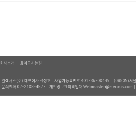
회사소개
찾아오시는길
일렉서스(주) 대표이사 석성호
사업자등록번호 401-86-00449
(08505)서
문의전화 02-2108-4577
개인정보관리책임자 Webmaster@elecxus.com | Copyrig