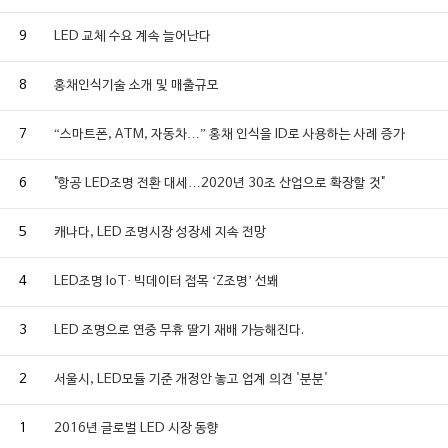
9
LED 교체 수요 계속 늘어난다
8
홍채인식기술 소개 및 매출규모
7
“스마트폰, ATM, 자동차…” 홍채 인식을 ID로 사용하는 사례 증가
6
"항공 LED조명 전환 대세…2020년 30조 산업으로 확장할 것"
5
캐나다, LED 조명시장 성장세 지속 전망
4
LED조명 IoT· 빅데이터 접목 ‘Z조명’ 선봬
3
LED 조명으로 연중 무휴 딸기 재배 가능해진다.
2
서울시, LED모듈 기준 개정안 놓고 업계 의견 '분분'
1
2016년 글로벌 LED 시장 동향