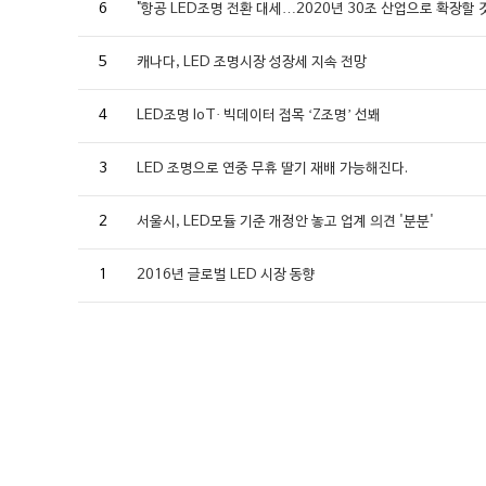
6
"항공 LED조명 전환 대세…2020년 30조 산업으로 확장할 
5
캐나다, LED 조명시장 성장세 지속 전망
4
LED조명 IoT· 빅데이터 접목 ‘Z조명’ 선봬
3
LED 조명으로 연중 무휴 딸기 재배 가능해진다.
2
서울시, LED모듈 기준 개정안 놓고 업계 의견 '분분'
1
2016년 글로벌 LED 시장 동향