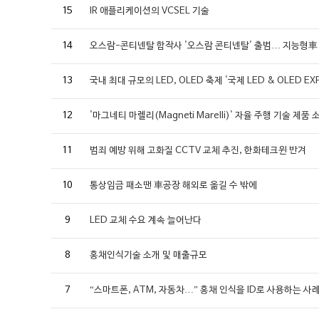
15
IR 애플리케이션의 VCSEL 기술
14
오스람-콘티넨탈 합작사 '오스람 콘티넨탈' 출범… 지능형車
13
국내 최대 규모의 LED, OLED 축제 '국제 LED & OLED 
12
'마그네티 마렐리(Magneti Marelli)' 자율 주행 기술 제품 
11
범죄 예방 위해 고화질 CCTV 교체 추진, 한화테크윈 반겨
10
통상임금 패소땐 車공장 해외로 옮길 수 밖에
9
LED 교체 수요 계속 늘어난다
8
홍채인식기술 소개 및 매출규모
7
“스마트폰, ATM, 자동차…” 홍채 인식을 ID로 사용하는 사