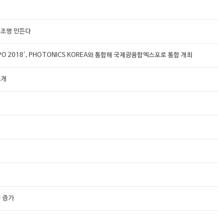
 조명 만든다
EXPO 2018', PHOTONICS KOREA와 통합해 국제광융합엑스포로 통합 개최
소개
례 증가