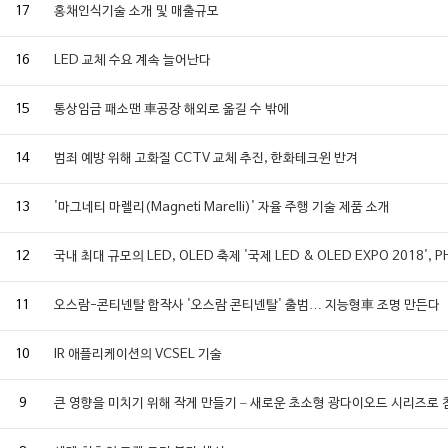
17
홍채인식기술 소개 및 매출규모
16
LED 교체 수요 계속 늘어난다
15
통상임금 패소땐 車공장 해외로 옮길 수 밖에
14
범죄 예방 위해 고화질 CCTV 교체 추진, 한화테크윈 반겨
13
'마그네티 마렐리(Magneti Marelli)' 자율 주행 기술 제품 소개
12
국내 최대 규모의 LED, OLED 축제 '국제 LED & OLED EXPO 2018
11
오스람-콘티넨탈 합작사 '오스람 콘티넨탈' 출범… 지능형車 조명 만든다
10
IR 애플리케이션의 VCSEL 기술
9
큰 영향을 미치기 위해 작게 만들기 – 새로운 초소형 광다이오드 시리즈로