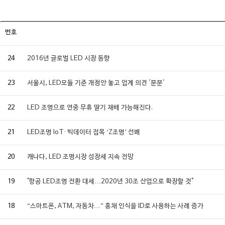
번호
24
2016년 글로벌 LED 시장 동향
23
서울시, LED모듈 기준 개정안 놓고 업계 의견 '분분'
22
LED 조명으로 연중 무휴 딸기 재배 가능해진다.
21
LED조명 IoT· 빅데이터 접목 ‘Z조명’ 선봬
20
캐나다, LED 조명시장 성장세 지속 전망
19
"항공 LED조명 전환 대세…2020년 30조 산업으로 확장할 것"
18
“스마트폰, ATM, 자동차…” 홍채 인식을 ID로 사용하는 사례 증가