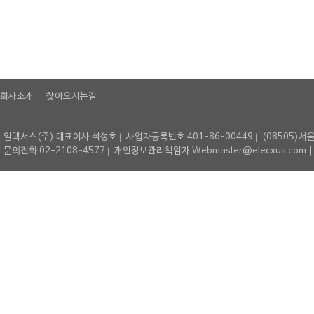
회사소개
찾아오시는길
일렉서스(주) 대표이사 석성호
사업자등록번호 401-86-00449
(08505)서
문의전화 02-2108-4577
개인정보관리책임자 Webmaster@elecxus.com | Copyrig