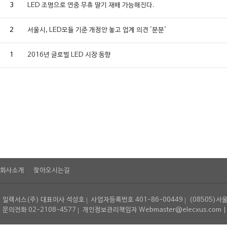
3
LED 조명으로 연중 무휴 딸기 재배 가능해진다.
2
서울시, LED모듈 기준 개정안 놓고 업계 의견 '분분'
1
2016년 글로벌 LED 시장 동향
회사소개
찾아오시는길
일렉서스(주) 대표이사 석성호
사업자등록번호 401-86-00449
(08505)서
문의전화 02-2108-4577
개인정보관리책임자 Webmaster@elecxus.com | Copyrig