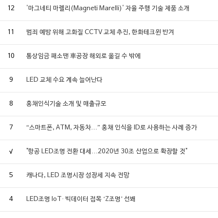
12
'마그네티 마렐리(Magneti Marelli)' 자율 주행 기술 제품 소개
11
범죄 예방 위해 고화질 CCTV 교체 추진, 한화테크윈 반겨
10
통상임금 패소땐 車공장 해외로 옮길 수 밖에
9
LED 교체 수요 계속 늘어난다
8
홍채인식기술 소개 및 매출규모
7
“스마트폰, ATM, 자동차…” 홍채 인식을 ID로 사용하는 사례 증가
√
"항공 LED조명 전환 대세…2020년 30조 산업으로 확장할 것"
5
캐나다, LED 조명시장 성장세 지속 전망
4
LED조명 IoT· 빅데이터 접목 ‘Z조명’ 선봬