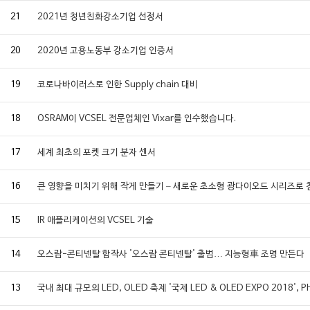
21
2021년 청년친화강소기업 선정서
20
2020년 고용노동부 강소기업 인증서
19
코로나바이러스로 인한 Supply chain 대비
18
OSRAM이 VCSEL 전문업체인 Vixar를 인수했습니다.
17
세계 최초의 포켓 크기 분자 센서
16
큰 영향을 미치기 위해 작게 만들기 – 새로운 초소형 광다이오드 시리즈로
15
IR 애플리케이션의 VCSEL 기술
14
오스람-콘티넨탈 합작사 '오스람 콘티넨탈' 출범… 지능형車 조명 만든다
13
국내 최대 규모의 LED, OLED 축제 '국제 LED & OLED EXPO 2018