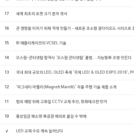
17
세계 최초의 포켓 크기 분자 센서
16
큰 영향을 미치기 위해 작게 만들기 – 새로운 초소형 광다이오드 시리즈로
15
IR 애플리케이션의 VCSEL 기술
14
오스람-콘티넨탈 합작사 '오스람 콘티넨탈' 출범… 지능형車 조명 만든다
13
국내 최대 규모의 LED, OLED 축제 '국제 LED & OLED EXPO 2018
12
'마그네티 마렐리(Magneti Marelli)' 자율 주행 기술 제품 소개
11
범죄 예방 위해 고화질 CCTV 교체 추진, 한화테크윈 반겨
10
통상임금 패소땐 車공장 해외로 옮길 수 밖에
√
LED 교체 수요 계속 늘어난다