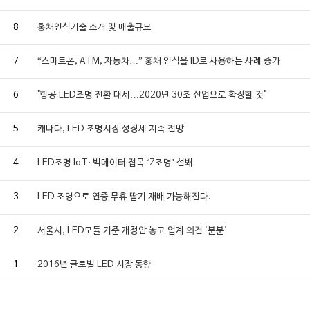
8
홍채인식기술 소개 및 매출규모
7
“스마트폰, ATM, 자동차…” 홍채 인식을 ID로 사용하는 사례 증가
6
"항공 LED조명 전환 대세…2020년 30조 산업으로 확장할 것"
5
캐나다, LED 조명시장 성장세 지속 전망
4
LED조명 IoT· 빅데이터 접목 ‘Z조명’ 선봬
3
LED 조명으로 연중 무휴 딸기 재배 가능해진다.
2
서울시, LED모듈 기준 개정안 놓고 업계 의견 '분분'
1
2016년 글로벌 LED 시장 동향