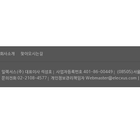
회사소개
찾아오시는길
일렉서스(주) 대표이사 석성호
사업자등록번호 401-86-00449
(08505)서
문의전화 02-2108-4577
개인정보관리책임자 Webmaster@elecxus.com | Copyrig