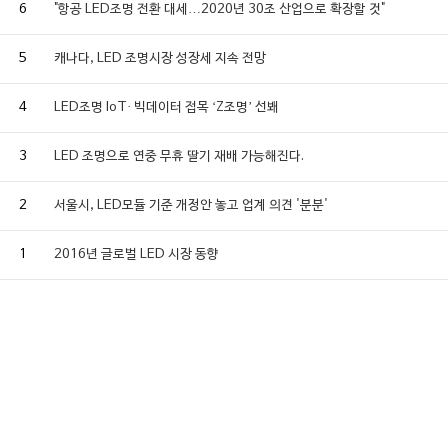
6
"항공 LED조명 전환 대세…2020년 30조 산업으로 확장할 것"
5
캐나다, LED 조명시장 성장세 지속 전망
4
LED조명 IoT· 빅데이터 접목 ‘Z조명’ 선봬
3
LED 조명으로 연중 무휴 딸기 재배 가능해진다.
2
서울시, LED모듈 기준 개정안 놓고 업계 의견 '분분'
1
2016년 글로벌 LED 시장 동향