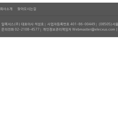
회사소개
찾아오시는길
일렉서스(주) 대표이사 석성호
사업자등록번호 401-86-00449
(08505)서
문의전화 02-2108-4577
개인정보관리책임자 Webmaster@elecxus.com | Copyrig