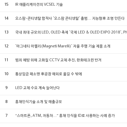
15
IR 애플리케이션의 VCSEL 기술
14
오스람-콘티넨탈 합작사 '오스람 콘티넨탈' 출범… 지능형車 조명 만든다
13
국내 최대 규모의 LED, OLED 축제 '국제 LED & OLED EXPO 2018
12
'마그네티 마렐리(Magneti Marelli)' 자율 주행 기술 제품 소개
11
범죄 예방 위해 고화질 CCTV 교체 추진, 한화테크윈 반겨
10
통상임금 패소땐 車공장 해외로 옮길 수 밖에
9
LED 교체 수요 계속 늘어난다
8
홍채인식기술 소개 및 매출규모
7
“스마트폰, ATM, 자동차…” 홍채 인식을 ID로 사용하는 사례 증가