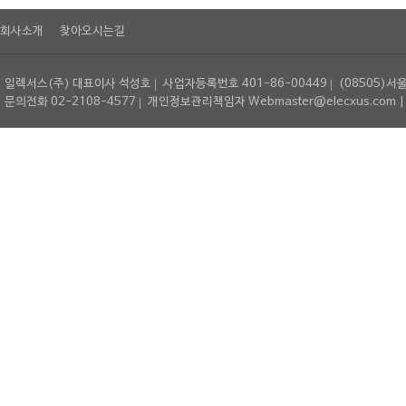
회사소개
찾아오시는길
일렉서스(주) 대표이사 석성호
사업자등록번호 401-86-00449
(08505)서
문의전화 02-2108-4577
개인정보관리책임자 Webmaster@elecxus.com | Copyrig