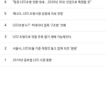
6
"항공 LED조명 전환 대세…2020년 30조 산업으로 확장할 것"
5
캐나다, LED 조명시장 성장세 지속 전망
4
LED조명 IoT· 빅데이터 접목 ‘Z조명’ 선봬
3
LED 조명으로 연중 무휴 딸기 재배 가능해진다.
2
서울시, LED모듈 기준 개정안 놓고 업계 의견 '분분'
1
2016년 글로벌 LED 시장 동향