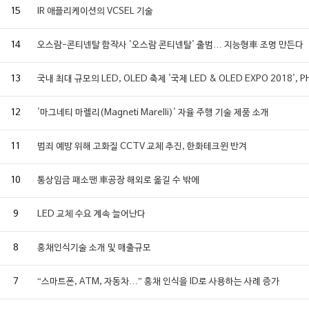
15
IR 애플리케이션의 VCSEL 기술
14
오스람-콘티넨탈 합작사 '오스람 콘티넨탈' 출범… 지능형車 조명 만든다
13
국내 최대 규모의 LED, OLED 축제 '국제 LED & OLED EXPO 2018
12
'마그네티 마렐리(Magneti Marelli)' 자율 주행 기술 제품 소개
11
범죄 예방 위해 고화질 CCTV 교체 추진, 한화테크윈 반겨
10
통상임금 패소땐 車공장 해외로 옮길 수 밖에
9
LED 교체 수요 계속 늘어난다
8
홍채인식기술 소개 및 매출규모
7
“스마트폰, ATM, 자동차…” 홍채 인식을 ID로 사용하는 사례 증가