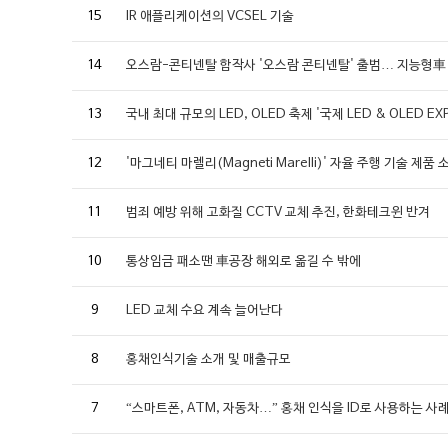
15
IR 애플리케이션의 VCSEL 기술
14
오스람-콘티넨탈 합작사 '오스람 콘티넨탈' 출범… 지능형車
13
국내 최대 규모의 LED, OLED 축제 '국제 LED & OLED 
12
'마그네티 마렐리(Magneti Marelli)' 자율 주행 기술 제품 
11
범죄 예방 위해 고화질 CCTV 교체 추진, 한화테크윈 반겨
10
통상임금 패소땐 車공장 해외로 옮길 수 밖에
9
LED 교체 수요 계속 늘어난다
8
홍채인식기술 소개 및 매출규모
7
“스마트폰, ATM, 자동차…” 홍채 인식을 ID로 사용하는 사