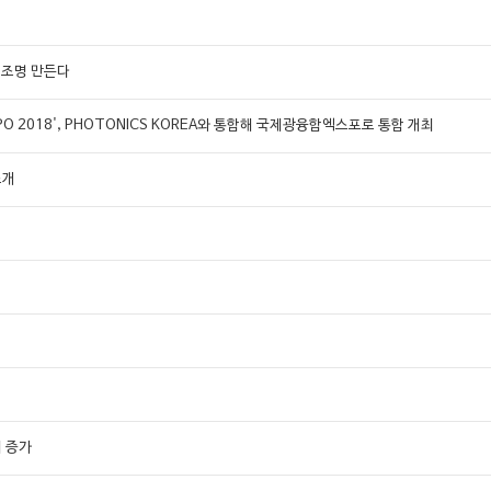
 조명 만든다
EXPO 2018', PHOTONICS KOREA와 통합해 국제광융합엑스포로 통합 개최
소개
례 증가