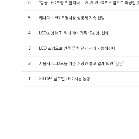
6
"항공 LED조명 전환 대세…2020년 30조 산업으로 확장할 
5
캐나다, LED 조명시장 성장세 지속 전망
4
LED조명 IoT· 빅데이터 접목 ‘Z조명’ 선봬
3
LED 조명으로 연중 무휴 딸기 재배 가능해진다.
2
서울시, LED모듈 기준 개정안 놓고 업계 의견 '분분'
1
2016년 글로벌 LED 시장 동향