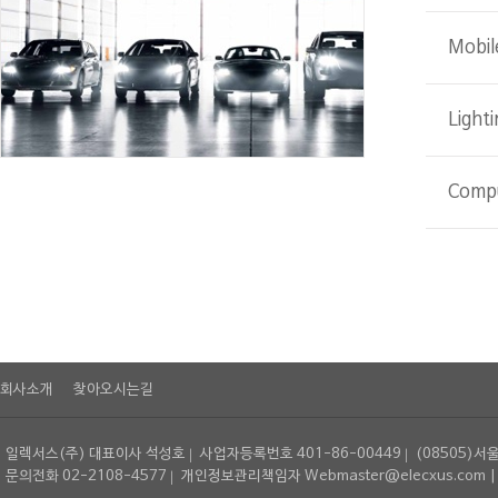
Mobil
Lighti
Comp
회사소개
찾아오시는길
일렉서스(주) 대표이사 석성호
사업자등록번호 401-86-00449
(08505)서
문의전화 02-2108-4577
개인정보관리책임자 Webmaster@elecxus.com | Copyrig