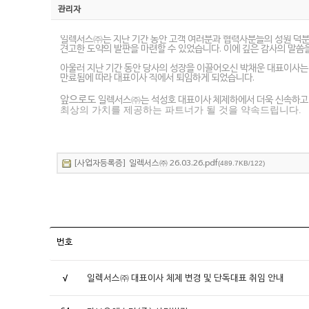
관리자
일렉서스㈜는 지난 기간 동안 고객 여러분과 협력사분들의 성원 덕
견고한 도약의 발판을 마련할 수 있었습니다
.
이에 깊은 감사의 말씀
아울러 지난 기간 동안 당사의 성장을 이끌어오신 박채운 대표이사는
만료됨에 따라 대표이사 직에서 퇴임하게 되었습니다
.
앞으로도
일렉서스㈜는 석성호 대표이사 체제하에서 더욱 신속하고 
최상의 가치를 제공하는 파트너가 될 것을 약속드립니다
.
[사업자등록증] 일렉서스㈜ 26.03.26.pdf
(489.7KB/122)
번호
√
일렉서스㈜ 대표이사 체제 변경 및 단독대표 취임 안내