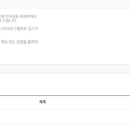
분에 각자대표 체제하에서
을 드립니다
.
2026
년
3
월부로 임기가
책임 있는 경영을 통하여
제목