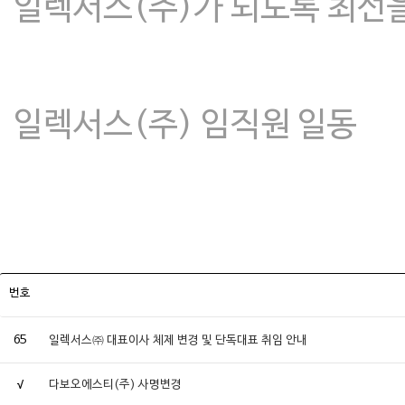
일렉서스(주)가 되도록 최선
일렉서스(주) 임직원 일동
번호
65
일렉서스㈜ 대표이사 체제 변경 및 단독대표 취임 안내
√
다보오에스티(주) 사명변경