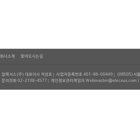
회사소개
찾아오시는길
일렉서스(주) 대표이사 석성호
사업자등록번호 401-86-00449
(08505)서
문의전화 02-2108-4577
개인정보관리책임자 Webmaster@elecxus.com | Copyrig